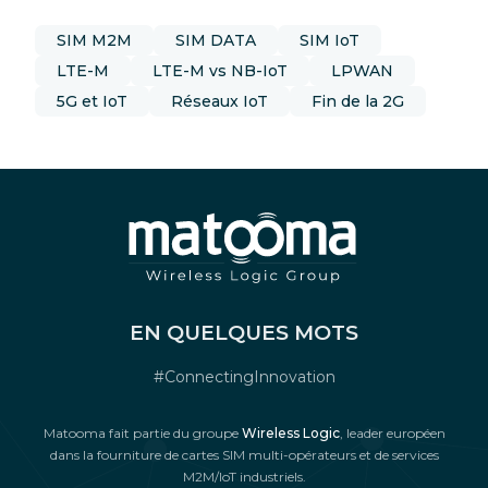
SIM M2M
SIM DATA
SIM IoT
LTE-M
LTE-M vs NB-IoT
LPWAN
5G et IoT
Réseaux IoT
Fin de la 2G
EN QUELQUES MOTS
#ConnectingInnovation
Matooma fait partie du groupe
Wireless Logic
, leader européen
dans la fourniture de cartes SIM multi-opérateurs et de services
M2M/IoT industriels.