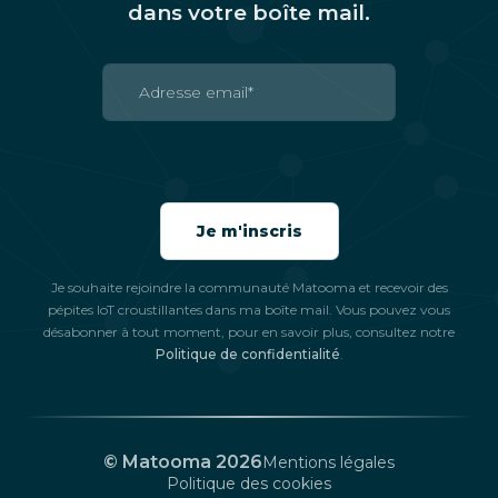
dans votre boîte mail.
Je souhaite rejoindre la communauté Matooma et recevoir des
pépites IoT croustillantes dans ma boîte mail. Vous pouvez vous
Salut c'est nous...
désabonner à tout moment, pour en savoir plus, consultez notre
Politique de confidentialité
.
les Cookies !
On a attendu d'être sûrs que le contenu de
ce site vous intéresse avant de vous
déranger, mais on aimerait bien vous accompagner pendant votre
© Matooma 2026
Mentions légales
visite...
Politique des cookies
C'est OK pour vous ?