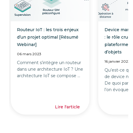
Routeur IoT : les trois
Device management et
enjeux d’un projet optimal
rôle crucial d’une pla
[Résumé Webinar]
de gestion d’objets
06 mars 2023
16 janvier 2023
Comment s’intègre un
Qu’est-ce qu’une plat
routeur dans une
de device managemen
architecture IoT ? Une
quoi parle-t-on lorsque
architecture IoT se compose
évoque ...
...
Lire l'article
Lire