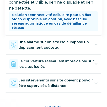
connectée et visible, rien ne dissuade et rien
ne détecte.
Solution : connectivité cellulaire pour un flux
vidéo disponible en continu, avec bascule
réseau automatique en cas de défaillance
réseau
Une alarme sur un site isolé impose un
déplacement coûteux
Sans flux vidéo disponible pour qualifier
La couverture réseau est imprévisible sur
l'incident à distance, chaque alarme oblige à
les sites isolés
envoyer un technicien sur place, qu'il s'agisse
d'un vrai incident ou d'un faux positif. Sur un
Zone rurale, site enclavé, environnement
Les intervenants sur site doivent pouvoir
site isolé, ce déplacement représente
difficile : la qualité du réseau varie selon la
être supervisés à distance
plusieurs heures et un coût opérationnel
localisation du site et les conditions
significatif.
météorologiques.
Lorsqu'un technicien intervient seul sur un
Solution : pool data mutualisé de 50 Go à 2 To,
Solution : SIM multi-opérateur avec bascule
site isolé, la caméra est le seul moyen de
dimensionné pour une disponibilité
réseau automatique, sans intervention sur site