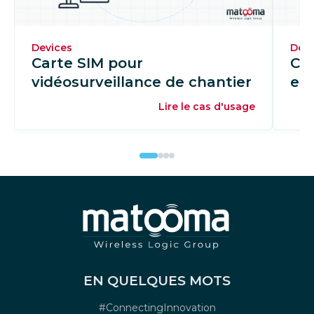
Devices
Devi
Carte SIM pour
Ca
vidéosurveillance de chantier
em
Lire le cas d'usage
EN QUELQUES MOTS
#ConnectingInnovation