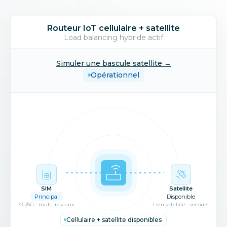
Routeur IoT cellulaire + satellite
Load balancing hybride actif
Simuler une bascule satellite →
Opérationnel
SIM
Satellite
Principal
Disponible
4G/5G · multi-réseaux
Lien satellite · secours
Cellulaire + satellite disponibles