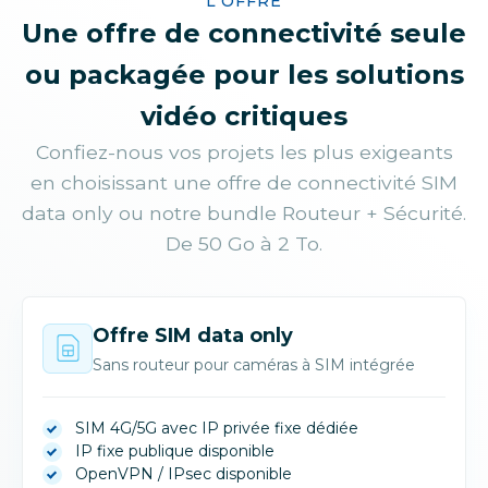
L'OFFRE
vérifier à distance le respect des équipements
permanente du flux vidéo et une levée de
doute à distance
Une offre de connectivité seule
de protection individuelle, la présence dans
des zones dangereuses ou un comportement
ou packagée pour les solutions
à risque.
vidéo critiques
Solution : flux vidéo haute définition transmis
vers le centre de supervision, avec APN privé
Confiez-nous vos projets les plus exigeants
pour la confidentialité des images
en choisissant une offre de connectivité SIM
data only ou notre bundle Routeur + Sécurité.
De 50 Go à 2 To.
Offre SIM data only
Sans routeur pour caméras à SIM intégrée
SIM 4G/5G avec IP privée fixe dédiée
IP fixe publique disponible
OpenVPN / IPsec disponible