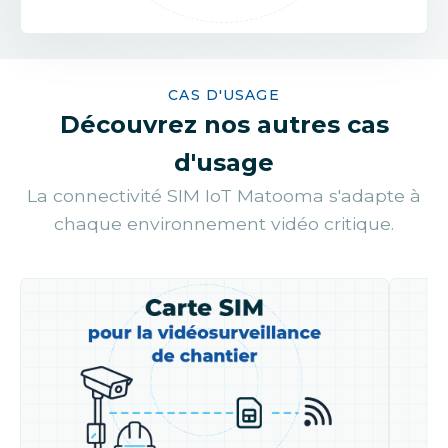
CAS D'USAGE
Découvrez nos autres cas
d'usage
La connectivité SIM IoT Matooma s'adapte à
chaque environnement vidéo critique.
Carte SIM pour vidéosurveillance de chantier
Carte 