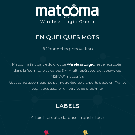
abonnements souscrits quel que soit l’opérateur.
conditions extrêmes) et de pré-embarquer les cartes
De plus, nous veillons à prendre en compte vos besoins
directement dans le boîtier lors de sa fabrication.
et vos objectifs afin de vous proposer une offre de
connectivité personnalisée et adaptée à votre projet,
Plus d'infos sur les cartes SIM
et vous garantissons une réponse rapide à toutes vos
questions.
EN QUELQUES MOTS
Plus d'infos sur notre expertise IoT
#ConnectingInnovation
Matooma fait partie du groupe
Wireless Logic
, leader européen
dans la fourniture de cartes SIM multi-opérateurs et de services
M2M/IoT industriels.
Vous serez accompagnés par notre équipe d'experts basée en France
pour vous assurer un service de proximité.
LABELS
4 fois lauréats du pass French Tech