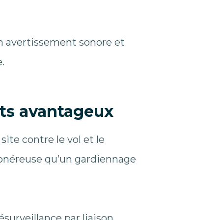
n avertissement sonore et
.
ûts avantageux
ite contre le vol et le
s onéreuse qu’un gardiennage
ésurveillance par liaison