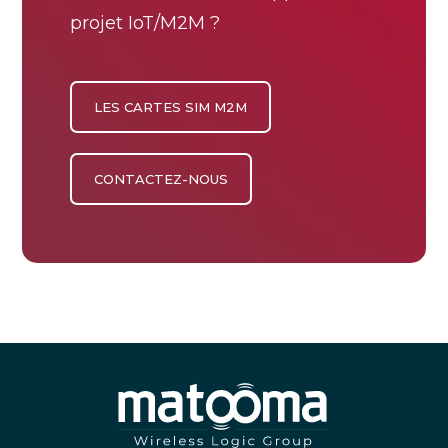
projet IoT/M2M ?
LES CARTES SIM M2M
CONTACTEZ-NOUS