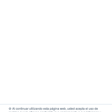
the cookies
🍪 Al continuar utilizando esta página web, usted acepta el uso de
 be sure that this website interests you before knocking,