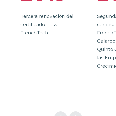
Tercera renovación del
Segunda
certificado Pass
certific
FrenchTech
French
Galardo
Quinto 
las Emp
Crecimi