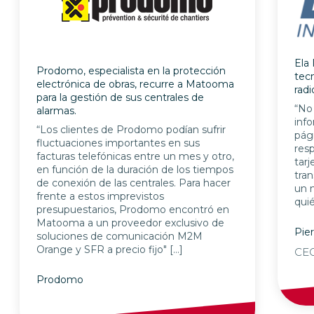
Ela 
Prodomo, especialista en la protección
tecn
electrónica de obras, recurre a Matooma
rad
para la gestión de sus centrales de
“No
alarmas.
info
“Los clientes de Prodomo podían sufrir
pág
fluctuaciones importantes en sus
res
facturas telefónicas entre un mes y otro,
tar
en función de la duración de los tiempos
tran
de conexión de las centrales. Para hacer
un 
frente a estos imprevistos
quié
presupuestarios, Prodomo encontró en
Matooma a un proveedor exclusivo de
Pie
soluciones de comunicación M2M
Orange y SFR a precio fijo" […]
CEO
Prodomo