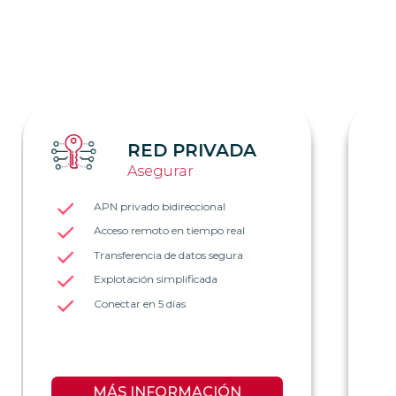
IOT SIM
Conectar
SIM mono y multioperador
2G, 3G, 4G y pronto 5G
Datos / SMS / Voz
Consumos compartidos
Posible sin steering ni barring
MÁS INFORMACIÓN