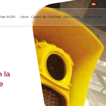
CON
stas M2M
Usos
Casos de clientes
Recursos
A cerca de
 la
e