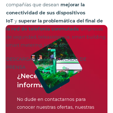
compañías que desean
mejorar la
conectividad
de sus dispositivos
IoT
y
superar la problemática del final de
la red de telefonía conmutada
: empresas
de seguridad, teleasistencia, smart building,
smart metering, salud, etc.
DESCARGAR EL COMUNICADO DE
PRENSA
¿Necesita más
información?
No dude en contactarnos para
conocer nuestras ofertas, nuestras