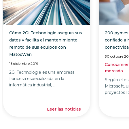
200 pymes españolas han confiado
Matooma se
a Matooma su conectividad M2M
Wireless Log
mercado de 
30 octubre 2019 |
21 octubre 201
Conocimientos y experiencia del
mercado
Matooma, p
servicios d
Según el estudio IT Signals de
seguirá con s
Microsoft, un 30% de los proyectos
IoT fracasan en la ...
Leer las noticias